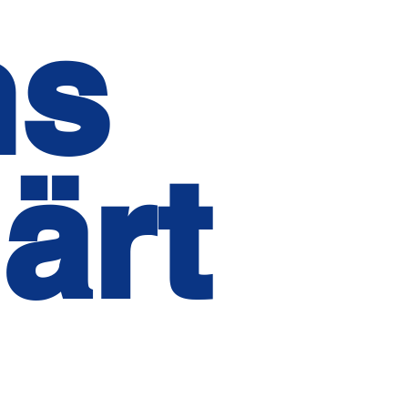
ns
ärt