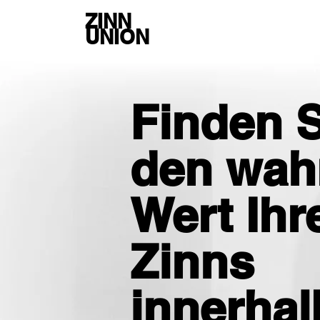
ZINN
UNION
Finden S
den wah
Wert Ihr
Zinns
innerhal