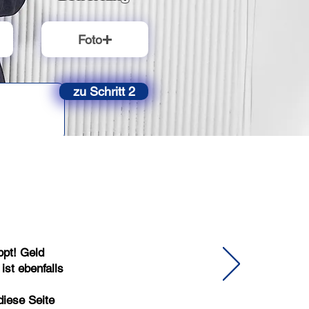
Foto
zu Schritt 2
ppt! Geld
ist ebenfalls
diese Seite