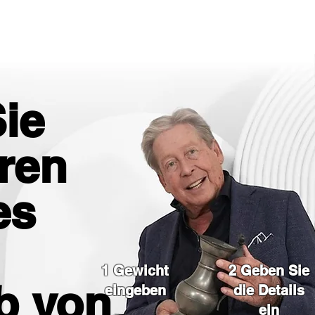
ie
ren
es
1 Gewicht
2 Geben Sie
b von
eingeben
die Details
ein