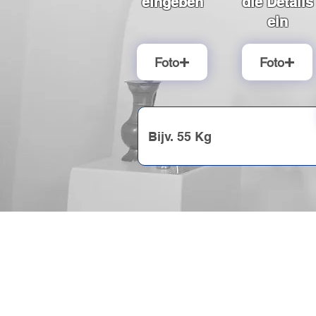
eingeben
die Details
ein
Foto
Foto