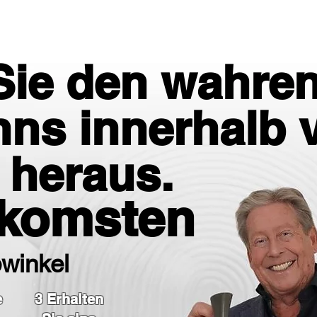
Sie den wahren
nns innerhalb 
 heraus.
nkomsten
pwinkel
e
3 Erhalten