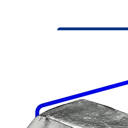
erhält eine neue nützliche Anwen
Welt bei.
Jetzt Wertermittlung anf