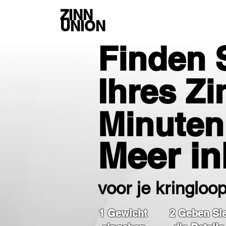
ZINN
UNION
Finden 
Ihres Zi
Minuten
Meer i
voor je kringloo
1 Gewicht
2 Geben Si