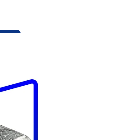
dung und trägt zu einer nachhaltigeren
ordern
Kostenlos
oder Abho
Wenn Sie damit einverstanden sin
Versandetikett. Diesen können Si
kleben. Sie können es dann an jed
Niederlanden liefern. Haben Sie m
kostenfrei bei Ihnen ab.