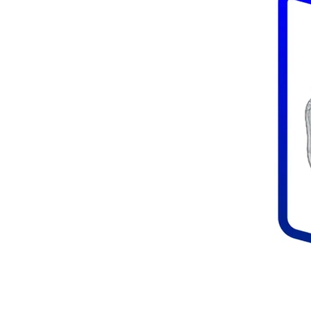
und verkaufen
Dose ganz
Zinn in ganz Europa. Wir können
 Sie nicht mehr verwenden, einer
fach über unser Formular stellen.
in und klicken Sie dann auf Schritt 2.
e Fotos hochladen und Ihre
 mehrere Zinnartikel? Dann fügen Sie
. Ein zusätzliches Foto der
ung. Sie erhalten die Bewertung
m Postfach.
re IBAN-Nummer und wir überweisen
 Ihnen dann ein Versandetikett zu,
 uns senden können. Fertig! Ihre Dose