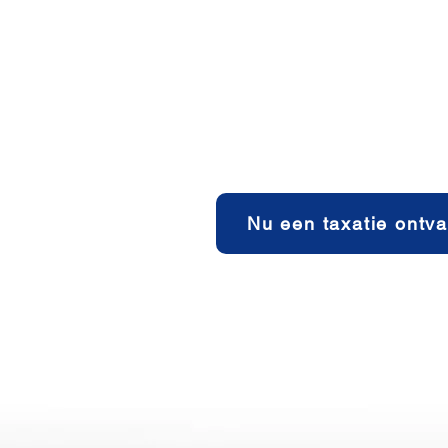
ein Konfliktmetall. Der A
Kinderarbeit, tödliche und g
Darüber hinaus ist es verhee
und als großer Sumpf zurüc
zerstört. Dabei soll eine k
werden. Durch den Verkauf Ih
wir zunehmend sicherstellen, d
Nu een taxatie ontv