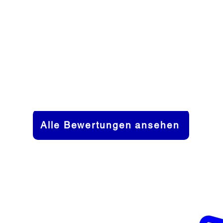
Alles hat super reibungslos gekla
sofort eingezahlt und der Versand 
kostenlos.
Ich würde meine Dose wieder übe
verkaufen 👍
Alle Bewertungen ansehen