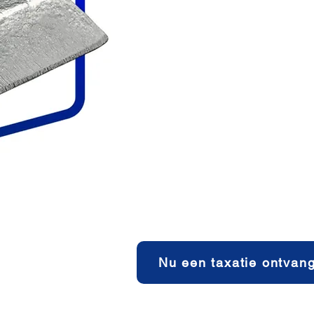
Fordern S
unverbindl
Wertermitt
Die Beantragung einer Wertermittlu
kostenlos. Auch die Anzahl der B
können, ist unbegrenzt. Möchten 
ist? Fordern Sie einfach eine Wert
Bewertung innerhalb von fünfzehn
Nu een taxatie ontvan