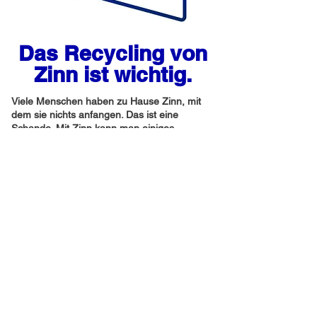
Das Recycling von
Zinn ist wichtig.
Viele Menschen haben zu Hause Zinn, mit
dem sie nichts anfangen. Das ist eine
Schande. Mit Zinn kann man einiges
verdienen. Mit dem Verkauf Ihrer Zinns helfen
Sie nicht nur sich selbst, sondern tragen
auch zu einer besseren Welt bei. Zinn ist ein
Konfliktmetall. Der Abbau erfolgt unter
erbärmlichen Bedingungen. Kinderarbeit,
tödliche und gefährliche Situationen sind an
der Tagesordnung. Darüber hinaus ist es
verheerend für die Natur. Ganze Wälder
werden abgeholzt und als großer Sumpf
zurückgelassen. Ganze Korallenriffe werden
auf See zerstört. Dabei soll eine kleine
Menge Zinn aus dem Meeresboden
gewonnen werden. Durch den Verkauf Ihrer
Zinns können wir sie recyceln. Dadurch