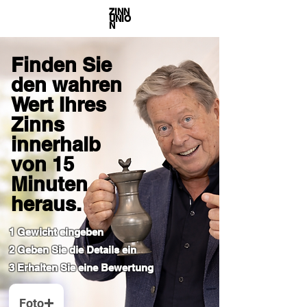
ZINN
UNIO
N
Finden Sie
den wahren
Wert Ihres
Zinns
innerhalb
von 15
Minuten
heraus.
1 Gewicht eingeben
2 Geben Sie die Details ein
3 Erhalten Sie eine Bewertung
Foto